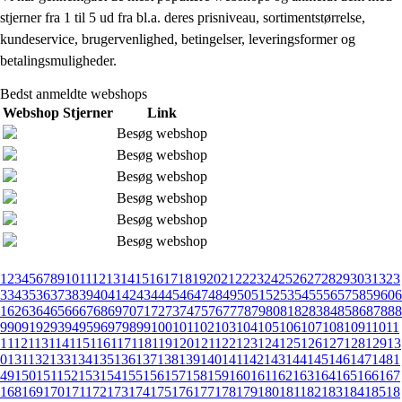
stjerner fra 1 til 5 ud fra bl.a. deres prisniveau, sortimentstørrelse,
kundeservice, brugervenlighed, betingelser, leveringsformer og
betalingsmuligheder.
Bedst anmeldte webshops
Webshop
Stjerner
Link
Besøg webshop
Besøg webshop
Besøg webshop
Besøg webshop
Besøg webshop
Besøg webshop
1
2
3
4
5
6
7
8
9
10
11
12
13
14
15
16
17
18
19
20
21
22
23
24
25
26
27
28
29
30
31
32
3
3
34
35
36
37
38
39
40
41
42
43
44
45
46
47
48
49
50
51
52
53
54
55
56
57
58
59
60
6
1
62
63
64
65
66
67
68
69
70
71
72
73
74
75
76
77
78
79
80
81
82
83
84
85
86
87
88
8
9
90
91
92
93
94
95
96
97
98
99
100
101
102
103
104
105
106
107
108
109
110
11
1
112
113
114
115
116
117
118
119
120
121
122
123
124
125
126
127
128
129
13
0
131
132
133
134
135
136
137
138
139
140
141
142
143
144
145
146
147
148
1
49
150
151
152
153
154
155
156
157
158
159
160
161
162
163
164
165
166
167
168
169
170
171
172
173
174
175
176
177
178
179
180
181
182
183
184
185
18