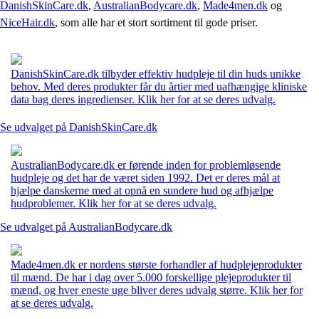
DanishSkinCare.dk
,
AustralianBodycare.dk
,
Made4men.dk
og
NiceHair.dk
, som alle har et stort sortiment til gode priser.
DanishSkinCare.dk tilbyder effektiv hudpleje til din huds unikke
behov. Med deres produkter får du årtier med uafhængige kliniske
data bag deres ingredienser. Klik her for at se deres udvalg.
Se udvalget på DanishSkinCare.dk
AustralianBodycare.dk er førende inden for problemløsende
hudpleje og det har de været siden 1992. Det er deres mål at
hjælpe danskerne med at opnå en sundere hud og afhjælpe
hudproblemer. Klik her for at se deres udvalg.
Se udvalget på AustralianBodycare.dk
Made4men.dk er nordens største forhandler af hudplejeprodukter
til mænd. De har i dag over 5.000 forskellige plejeprodukter til
mænd, og hver eneste uge bliver deres udvalg større. Klik her for
at se deres udvalg.