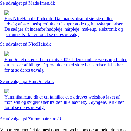
Se udvalget på Made4men.dk
Hos NiceHair.dk finder du Danmarks absolut største online
udvalg af skønhedsprodukter til super gode og knivskarpe priser.
De sælger alt indenfor hudpleje, hårpleje, makeup, elektronik og
parfume. Klik her for at se deres udvalg.
Se udvalget på NiceHair.dk
HairOutlet.dk er stiftet i marts 2009. I deres online webshop finder
du masser af billige hårprodukter med store besparelser. Klik her
for at se deres udvalg.
Se udvalget på HairOutlet.dk
Yummihaircare.dk er en familieejet og drevet webshop lavet af
mor, søn og svigerdatter fra den lille havneby Glyngøre. Klik her
for at se deres udvalg.
Se udvalget på Yummihaircare.dk
Vi har gennemgået de mest populære webshops og anmeldt dem med